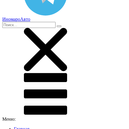
ИномароАвто
Меню:
Главная