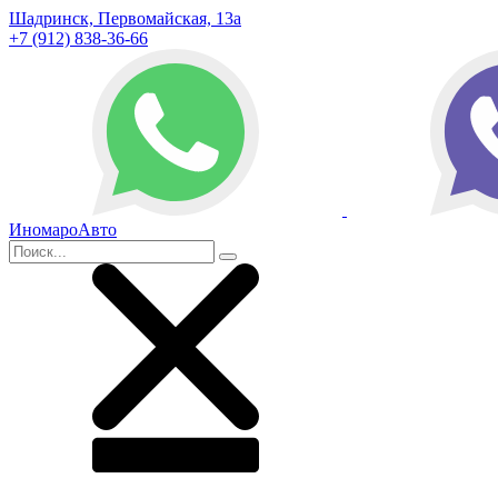
Шадринск, Первомайская, 13а
+7 (912) 838-36-66
ИномароАвто