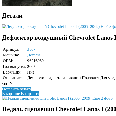
Детали
Ещё 3 ф
Дефлектор воздушный Chevrolet Lanos I
Артикул:
3567
Машина:
Детали
OEM:
96216960
Год выпуска:
2007
Верх/Низ:
Низ
Описание:
Дефлектор радиатора нижний Подходит Для модел
500
₽
Оставить заявку
В корзине
В корзину
Ещё 2 фото
Педаль сцепления Chevrolet Lanos I (20