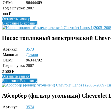
OEM:
96444469
Год выпуска:
2007
300
₽
Оставить заявку
В корзине
В корзину
Насос топливный электрический Chevrol
Артикул:
3573
Машина:
Детали
OEM:
96344792
Год выпуска:
2007
2 500
₽
Оставить заявку
В корзине
В корзину
Ещ
Абсорбер (фильтр угольный) Chevrolet L
Артикул:
3574