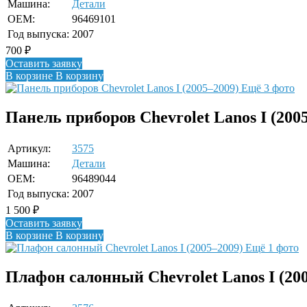
Машина:
Детали
OEM:
96469101
Год выпуска:
2007
700
₽
Оставить заявку
В корзине
В корзину
Ещё 3 фото
Панель приборов Chevrolet Lanos I (200
Артикул:
3575
Машина:
Детали
OEM:
96489044
Год выпуска:
2007
1 500
₽
Оставить заявку
В корзине
В корзину
Ещё 1 фото
Плафон салонный Chevrolet Lanos I (20