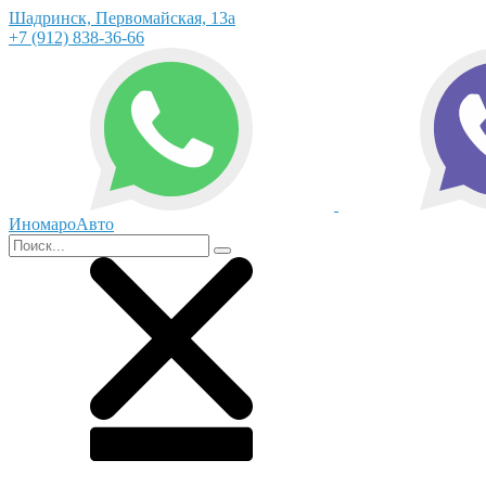
Шадринск, Первомайская, 13а
+7 (912) 838-36-66
ИномароАвто