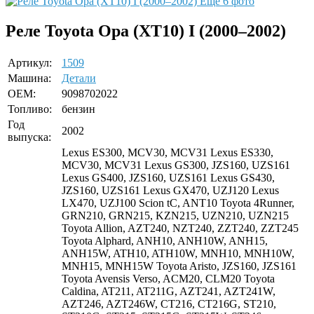
Ещё 6 фото
Реле Toyota Opa (XT10) I (2000–2002)
Артикул:
1509
Машина:
Детали
OEM:
9098702022
Топливо:
бензин
Год
2002
выпуска:
Lexus ES300, MCV30, MCV31 Lexus ES330,
MCV30, MCV31 Lexus GS300, JZS160, UZS161
Lexus GS400, JZS160, UZS161 Lexus GS430,
JZS160, UZS161 Lexus GX470, UZJ120 Lexus
LX470, UZJ100 Scion tC, ANT10 Toyota 4Runner,
GRN210, GRN215, KZN215, UZN210, UZN215
Toyota Allion, AZT240, NZT240, ZZT240, ZZT245
Toyota Alphard, ANH10, ANH10W, ANH15,
ANH15W, ATH10, ATH10W, MNH10, MNH10W,
MNH15, MNH15W Toyota Aristo, JZS160, JZS161
Toyota Avensis Verso, ACM20, CLM20 Toyota
Caldina, AT211, AT211G, AZT241, AZT241W,
AZT246, AZT246W, CT216, CT216G, ST210,