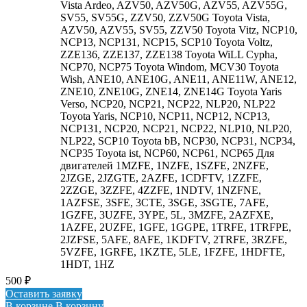
Vista Ardeo, AZV50, AZV50G, AZV55, AZV55G,
SV55, SV55G, ZZV50, ZZV50G Toyota Vista,
AZV50, AZV55, SV55, ZZV50 Toyota Vitz, NCP10,
NCP13, NCP131, NCP15, SCP10 Toyota Voltz,
ZZE136, ZZE137, ZZE138 Toyota WiLL Cypha,
NCP70, NCP75 Toyota Windom, MCV30 Toyota
Wish, ANE10, ANE10G, ANE11, ANE11W, ANE12,
ZNE10, ZNE10G, ZNE14, ZNE14G Toyota Yaris
Verso, NCP20, NCP21, NCP22, NLP20, NLP22
Toyota Yaris, NCP10, NCP11, NCP12, NCP13,
NCP131, NCP20, NCP21, NCP22, NLP10, NLP20,
NLP22, SCP10 Toyota bB, NCP30, NCP31, NCP34,
NCP35 Toyota ist, NCP60, NCP61, NCP65 Для
двигателей 1MZFE, 1NZFE, 1SZFE, 2NZFE,
2JZGE, 2JZGTE, 2AZFE, 1CDFTV, 1ZZFE,
2ZZGE, 3ZZFE, 4ZZFE, 1NDTV, 1NZFNE,
1AZFSE, 3SFE, 3CTE, 3SGE, 3SGTE, 7AFE,
1GZFE, 3UZFE, 3YPE, 5L, 3MZFE, 2AZFXE,
1AZFE, 2UZFE, 1GFE, 1GGPE, 1TRFE, 1TRFPE,
2JZFSE, 5AFE, 8AFE, 1KDFTV, 2TRFE, 3RZFE,
5VZFE, 1GRFE, 1KZTE, 5LE, 1FZFE, 1HDFTE,
1HDT, 1HZ
500
₽
Оставить заявку
В корзине
В корзину