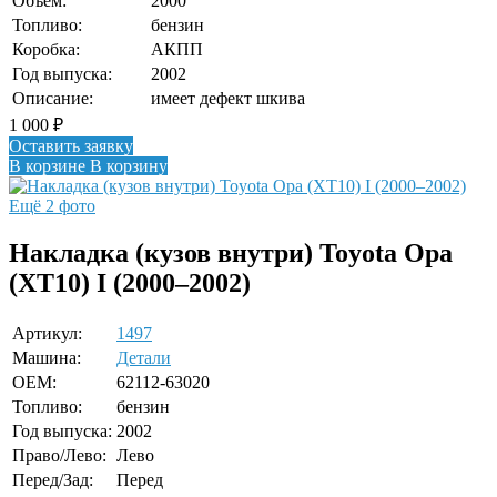
Объем:
2000
Топливо:
бензин
Коробка:
АКПП
Год выпуска:
2002
Описание:
имеет дефект шкива
1 000
₽
Оставить заявку
В корзине
В корзину
Ещё 2 фото
Накладка (кузов внутри) Toyota Opa
(XT10) I (2000–2002)
Артикул:
1497
Машина:
Детали
OEM:
62112-63020
Топливо:
бензин
Год выпуска:
2002
Право/Лево:
Лево
Перед/Зад:
Перед