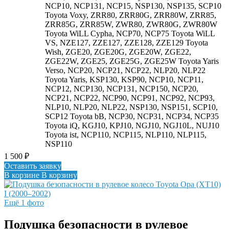
NCP10, NCP131, NCP15, NSP130, NSP135, SCP10
Toyota Voxy, ZRR80, ZRR80G, ZRR80W, ZRR85,
ZRR85G, ZRR85W, ZWR80, ZWR80G, ZWR80W
Toyota WiLL Cypha, NCP70, NCP75 Toyota WiLL
VS, NZE127, ZZE127, ZZE128, ZZE129 Toyota
Wish, ZGE20, ZGE20G, ZGE20W, ZGE22,
ZGE22W, ZGE25, ZGE25G, ZGE25W Toyota Yaris
Verso, NCP20, NCP21, NCP22, NLP20, NLP22
Toyota Yaris, KSP130, KSP90, NCP10, NCP11,
NCP12, NCP130, NCP131, NCP150, NCP20,
NCP21, NCP22, NCP90, NCP91, NCP92, NCP93,
NLP10, NLP20, NLP22, NSP130, NSP151, SCP10,
SCP12 Toyota bB, NCP30, NCP31, NCP34, NCP35
Toyota iQ, KGJ10, KPJ10, NGJ10, NGJ10L, NUJ10
Toyota ist, NCP110, NCP115, NLP110, NLP115,
NSP110
1 500
₽
Оставить заявку
В корзине
В корзину
Ещё 1 фото
Подушка безопасности в рулевое