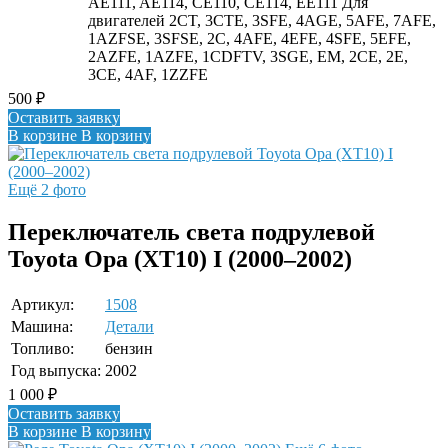
AE111, AE114, CE110, CE114, EE111 Для
двигателей 2CT, 3CTE, 3SFE, 4AGE, 5AFE, 7AFE,
1AZFSE, 3SFSE, 2C, 4AFE, 4EFE, 4SFE, 5EFE,
2AZFE, 1AZFE, 1CDFTV, 3SGE, EM, 2CE, 2E,
3CE, 4AF, 1ZZFE
500
₽
Оставить заявку
В корзине
В корзину
Ещё 2 фото
Переключатель света подрулевой
Toyota Opa (XT10) I (2000–2002)
Артикул:
1508
Машина:
Детали
Топливо:
бензин
Год выпуска:
2002
1 000
₽
Оставить заявку
В корзине
В корзину