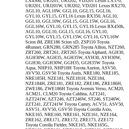
LX450d, URJ201, URJ202, VDJ201 Lexus LX570,
URJ201, URJ201W, URJ202, VDJ201 Lexus RX270,
AGL10, AGL10W, GGL10, GGL15, GGL16,
GYL10, GYL15, GYL16 Lexus RX350, AGL10,
GGL10, GGL10W, GGL15, GGL15W, GGL16,
GGL16W, GYL10, GYL15, GYL16 Lexus RX450h,
AGL10, GGL10, GGL15, GGL16, GYL10,
GYL10W, GYL15, GYL15W, GYL16, GYL16W
Scion iM, ZRE186 Scion xD, ZSP110 Toyota
4Runner, GRN280, GRN285 Toyota Allion, NZT260,
ZRT260, ZRT261, ZRT265 Toyota Alphard, AGH30,
AGH30W, AGH35, AGH35W, AYH30, AYH30W,
GGH30, GGH30W, GGH35, GGH35W Toyota
Aqua, NHP10, NHP10H Toyota Aurion, ASV50,
AVV50, GSV50 Toyota Auris, NRE180, NRE185,
NRE185H, NZE181, NZE181H, NZE184,
NZE184H, ZRE181, ZRE182, ZRE186, ZRE186H,
ZWE186, ZWE186H Toyota Avensis Verso, ACM20,
ACM21, CLM20 Toyota Caldina, AZT241,
AZT241W, AZT246, AZT246W, ST246, ST246W,
ZZT241, ZZT241W Toyota Camry, ACV51, ASV50,
ASV51, AVV50, GSV50 Toyota Corolla Axio,
NKE165, NRE160, NRE161, NZE161, NZE164,
ZRE162, ZRE171, ZRE172, ZRE173, ZZE172
Toyota Corolla Fielder, NKE165, NKE165G,