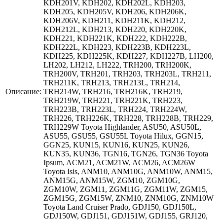
KDH201V, KDH202, KDH202L, KDH203,
KDH205, KDH205V, KDH206, KDH206K,
KDH206V, KDH211, KDH211K, KDH212,
KDH212L, KDH213, KDH220, KDH220K,
KDH221, KDH221K, KDH222, KDH222B,
KDH222L, KDH223, KDH223B, KDH223L,
KDH225, KDH225K, KDH227, KDH227B, LH200,
LH202, LH212, LH222, TRH200, TRH200K,
TRH200V, TRH201, TRH203, TRH203L, TRH211,
TRH211K, TRH213, TRH213L, TRH214,
Описание:
TRH214W, TRH216, TRH216K, TRH219,
TRH219W, TRH221, TRH221K, TRH223,
TRH223B, TRH223L, TRH224, TRH224W,
TRH226, TRH226K, TRH228, TRH228B, TRH229,
TRH229W Toyota Highlander, ASU50, ASU50L,
ASU55, GSU55, GSU55L Toyota Hilux, GGN15,
GGN25, KUN15, KUN16, KUN25, KUN26,
KUN35, KUN36, TGN16, TGN26, TGN36 Toyota
Ipsum, ACM21, ACM21W, ACM26, ACM26W
Toyota Isis, ANM10, ANM10G, ANM10W, ANM15,
ANM15G, ANM15W, ZGM10, ZGM10G,
ZGM10W, ZGM11, ZGM11G, ZGM11W, ZGM15,
ZGM15G, ZGM15W, ZNM10, ZNM10G, ZNM10W
Toyota Land Cruiser Prado, GDJ150, GDJ150L,
GDJ150W, GDJ151, GDJ151W, GDJ155, GRJ120,