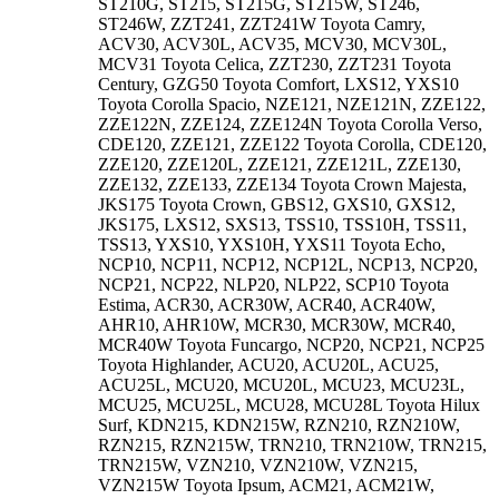
ST210G, ST215, ST215G, ST215W, ST246,
ST246W, ZZT241, ZZT241W Toyota Camry,
ACV30, ACV30L, ACV35, MCV30, MCV30L,
MCV31 Toyota Celica, ZZT230, ZZT231 Toyota
Century, GZG50 Toyota Comfort, LXS12, YXS10
Toyota Corolla Spacio, NZE121, NZE121N, ZZE122,
ZZE122N, ZZE124, ZZE124N Toyota Corolla Verso,
CDE120, ZZE121, ZZE122 Toyota Corolla, CDE120,
ZZE120, ZZE120L, ZZE121, ZZE121L, ZZE130,
ZZE132, ZZE133, ZZE134 Toyota Crown Majesta,
JKS175 Toyota Crown, GBS12, GXS10, GXS12,
JKS175, LXS12, SXS13, TSS10, TSS10H, TSS11,
TSS13, YXS10, YXS10H, YXS11 Toyota Echo,
NCP10, NCP11, NCP12, NCP12L, NCP13, NCP20,
NCP21, NCP22, NLP20, NLP22, SCP10 Toyota
Estima, ACR30, ACR30W, ACR40, ACR40W,
AHR10, AHR10W, MCR30, MCR30W, MCR40,
MCR40W Toyota Funcargo, NCP20, NCP21, NCP25
Toyota Highlander, ACU20, ACU20L, ACU25,
ACU25L, MCU20, MCU20L, MCU23, MCU23L,
MCU25, MCU25L, MCU28, MCU28L Toyota Hilux
Surf, KDN215, KDN215W, RZN210, RZN210W,
RZN215, RZN215W, TRN210, TRN210W, TRN215,
TRN215W, VZN210, VZN210W, VZN215,
VZN215W Toyota Ipsum, ACM21, ACM21W,