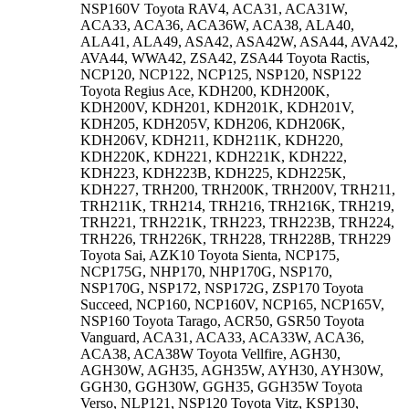
NSP160V Toyota RAV4, ACA31, ACA31W,
ACA33, ACA36, ACA36W, ACA38, ALA40,
ALA41, ALA49, ASA42, ASA42W, ASA44, AVA42,
AVA44, WWA42, ZSA42, ZSA44 Toyota Ractis,
NCP120, NCP122, NCP125, NSP120, NSP122
Toyota Regius Ace, KDH200, KDH200K,
KDH200V, KDH201, KDH201K, KDH201V,
KDH205, KDH205V, KDH206, KDH206K,
KDH206V, KDH211, KDH211K, KDH220,
KDH220K, KDH221, KDH221K, KDH222,
KDH223, KDH223B, KDH225, KDH225K,
KDH227, TRH200, TRH200K, TRH200V, TRH211,
TRH211K, TRH214, TRH216, TRH216K, TRH219,
TRH221, TRH221K, TRH223, TRH223B, TRH224,
TRH226, TRH226K, TRH228, TRH228B, TRH229
Toyota Sai, AZK10 Toyota Sienta, NCP175,
NCP175G, NHP170, NHP170G, NSP170,
NSP170G, NSP172, NSP172G, ZSP170 Toyota
Succeed, NCP160, NCP160V, NCP165, NCP165V,
NSP160 Toyota Tarago, ACR50, GSR50 Toyota
Vanguard, ACA31, ACA33, ACA33W, ACA36,
ACA38, ACA38W Toyota Vellfire, AGH30,
AGH30W, AGH35, AGH35W, AYH30, AYH30W,
GGH30, GGH30W, GGH35, GGH35W Toyota
Verso, NLP121, NSP120 Toyota Vitz, KSP130,