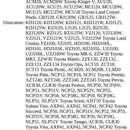
ACM26, ACM26W Toyota Kluger V, ACU20,
ACU20W, ACU25, ACU25W, MCU20, MCU20W,
MCU25, MCU25W, MCU28 Toyota Land Cruiser
Prado, GRJ120, GRJ120W, GRJ125, GRJ125W,
Описание:
KDJ120, KDJ120W, KDJ121, KDJ121W, KDJ125,
KDJ125W, KZJ120, LJ120, LJ125, RZJ120,
RZJ120W, RZJ125, RZJ125W, VZJ120, VZJ120W,
VZJ121, VZJ121W, VZJ125, VZJ125W Toyota Land
Cruiser, FZJ100, FZJ105, HDJ100, HDJ100L,
HDJ101, HDJ101K, HZJ105, HZJ105L, UZJ100,
UZJ100L, UZJ100W Toyota MR-S, ZZW30 Toyota
MR2, ZZW30 Toyota Matrix, ZZE130, ZZE132,
ZZE133, ZZE134 Toyota Opa, ACT10, ZCT10,
ZCT15 Toyota Picnic, ACM20, ACM20R, CLM20
Toyota Platz, NCP12, NCP16, SCP11 Toyota Premio,
AZT240, NZT240, ZZT240, ZZT245 Toyota Previa,
ACR30, CLR30 Toyota Probox, NCP50, NCP50V,
NCP51, NCP51V, NCP52, NCP52V, NCP55,
NCP55V, NCP58, NCP58G, NCP59, NCP59G,
NLP51, NLP51V Toyota Scion, ANT10 Toyota
Soluna Vios, AXP41, AXP42, NCP41, NCP42 Toyota
Succeed, NCP50, NCP51, NCP51V, NCP52, NCP55,
NCP55V, NCP58, NCP58G, NCP59, NCP59G,
NLP51, NLP51V Toyota Tarago, ACR30, CLR30
Toyota Vios, AXP41, AXP42, NCP41, NCP42 Toyota