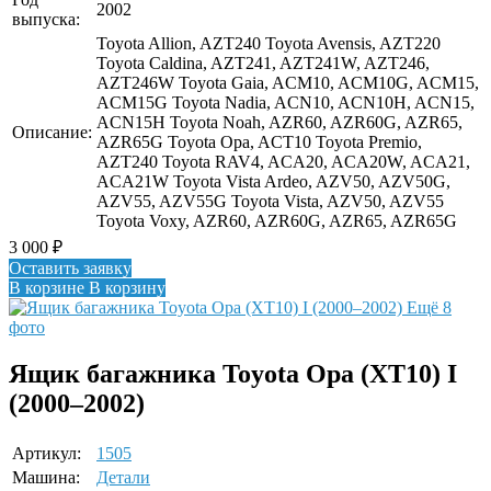
2002
выпуска:
Toyota Allion, AZT240 Toyota Avensis, AZT220
Toyota Caldina, AZT241, AZT241W, AZT246,
AZT246W Toyota Gaia, ACM10, ACM10G, ACM15,
ACM15G Toyota Nadia, ACN10, ACN10H, ACN15,
ACN15H Toyota Noah, AZR60, AZR60G, AZR65,
Описание:
AZR65G Toyota Opa, ACT10 Toyota Premio,
AZT240 Toyota RAV4, ACA20, ACA20W, ACA21,
ACA21W Toyota Vista Ardeo, AZV50, AZV50G,
AZV55, AZV55G Toyota Vista, AZV50, AZV55
Toyota Voxy, AZR60, AZR60G, AZR65, AZR65G
3 000
₽
Оставить заявку
В корзине
В корзину
Ещё 8
фото
Ящик багажника Toyota Opa (XT10) I
(2000–2002)
Артикул:
1505
Машина:
Детали