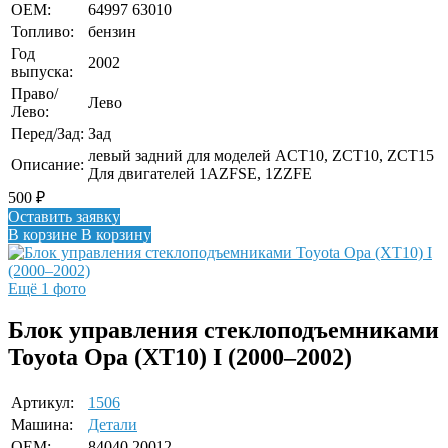
OEM:
64997 63010
Топливо:
бензин
Год
2002
выпуска:
Право/
Лево
Лево:
Перед/Зад:
Зад
левый задний для моделей ACT10, ZCT10, ZCT15
Описание:
Для двигателей 1AZFSE, 1ZZFE
500
₽
Оставить заявку
В корзине
В корзину
Ещё 1 фото
Блок управления стеклоподъемниками
Toyota Opa (XT10) I (2000–2002)
Артикул:
1506
Машина:
Детали
OEM:
84040 20012