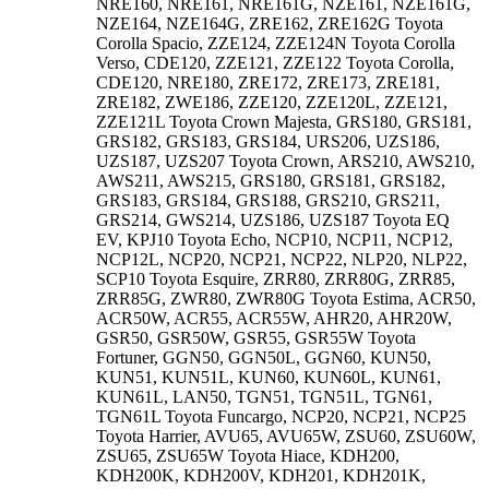
NRE160, NRE161, NRE161G, NZE161, NZE161G,
NZE164, NZE164G, ZRE162, ZRE162G Toyota
Corolla Spacio, ZZE124, ZZE124N Toyota Corolla
Verso, CDE120, ZZE121, ZZE122 Toyota Corolla,
CDE120, NRE180, ZRE172, ZRE173, ZRE181,
ZRE182, ZWE186, ZZE120, ZZE120L, ZZE121,
ZZE121L Toyota Crown Majesta, GRS180, GRS181,
GRS182, GRS183, GRS184, URS206, UZS186,
UZS187, UZS207 Toyota Crown, ARS210, AWS210,
AWS211, AWS215, GRS180, GRS181, GRS182,
GRS183, GRS184, GRS188, GRS210, GRS211,
GRS214, GWS214, UZS186, UZS187 Toyota EQ
EV, KPJ10 Toyota Echo, NCP10, NCP11, NCP12,
NCP12L, NCP20, NCP21, NCP22, NLP20, NLP22,
SCP10 Toyota Esquire, ZRR80, ZRR80G, ZRR85,
ZRR85G, ZWR80, ZWR80G Toyota Estima, ACR50,
ACR50W, ACR55, ACR55W, AHR20, AHR20W,
GSR50, GSR50W, GSR55, GSR55W Toyota
Fortuner, GGN50, GGN50L, GGN60, KUN50,
KUN51, KUN51L, KUN60, KUN60L, KUN61,
KUN61L, LAN50, TGN51, TGN51L, TGN61,
TGN61L Toyota Funcargo, NCP20, NCP21, NCP25
Toyota Harrier, AVU65, AVU65W, ZSU60, ZSU60W,
ZSU65, ZSU65W Toyota Hiace, KDH200,
KDH200K, KDH200V, KDH201, KDH201K,