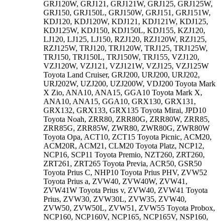
GRJ120W, GRJ121, GRJ121W, GRJ125, GRJ125W,
GRJ150, GRJ150L, GRJ150W, GRJ151, GRJ151W,
KDJ120, KDJ120W, KDJ121, KDJ121W, KDJ125,
KDJ125W, KDJ150, KDJ150L, KDJ155, KZJ120,
LJ120, LJ125, LJ150, RZJ120, RZJ120W, RZJ125,
RZJ125W, TRJ120, TRJ120W, TRJ125, TRJ125W,
TRJ150, TRJ150L, TRJ150W, TRJ155, VZJ120,
VZJ120W, VZJ121, VZJ121W, VZJ125, VZJ125W
Toyota Land Cruiser, GRJ200, URJ200, URJ202,
URJ202W, UZJ200, UZJ200W, VDJ200 Toyota Mark
X Zio, ANA10, ANA15, GGA10 Toyota Mark X,
ANA10, ANA15, GGA10, GRX130, GRX131,
GRX132, GRX133, GRX135 Toyota Mirai, JPD10
Toyota Noah, ZRR80, ZRR80G, ZRR80W, ZRR85,
ZRR85G, ZRR85W, ZWR80, ZWR80G, ZWR80W
Toyota Opa, ACT10, ZCT15 Toyota Picnic, ACM20,
ACM20R, ACM21, CLM20 Toyota Platz, NCP12,
NCP16, SCP11 Toyota Premio, NZT260, ZRT260,
ZRT261, ZRT265 Toyota Previa, ACR50, GSR50
Toyota Prius C, NHP10 Toyota Prius PHV, ZVW52
Toyota Prius a, ZVW40, ZVW40W, ZVW41,
ZVW41W Toyota Prius v, ZVW40, ZVW41 Toyota
Prius, ZVW30, ZVW30L, ZVW35, ZVW40,
ZVW50, ZVW50L, ZVW51, ZVW55 Toyota Probox,
NCP160, NCP160V, NCP165, NCP165V, NSP160,