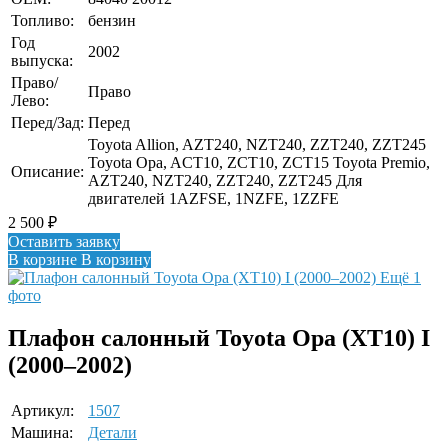
Топливо:
бензин
Год
2002
выпуска:
Право/
Право
Лево:
Перед/Зад:
Перед
Toyota Allion, AZT240, NZT240, ZZT240, ZZT245
Toyota Opa, ACT10, ZCT10, ZCT15 Toyota Premio,
Описание:
AZT240, NZT240, ZZT240, ZZT245 Для
двигателей 1AZFSE, 1NZFE, 1ZZFE
2 500
₽
Оставить заявку
В корзине
В корзину
Ещё 1
фото
Плафон салонный Toyota Opa (XT10) I
(2000–2002)
Артикул:
1507
Машина:
Детали