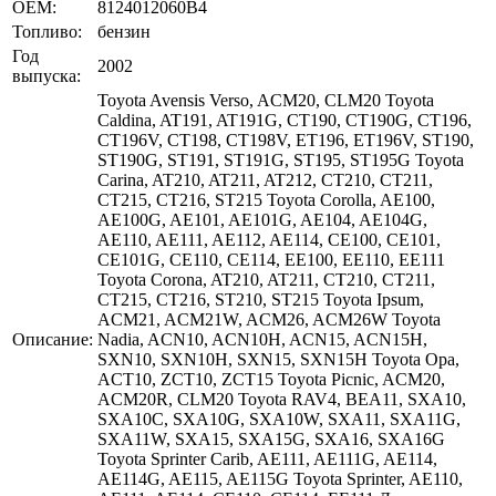
OEM:
8124012060B4
Топливо:
бензин
Год
2002
выпуска:
Toyota Avensis Verso, ACM20, CLM20 Toyota
Caldina, AT191, AT191G, CT190, CT190G, CT196,
CT196V, CT198, CT198V, ET196, ET196V, ST190,
ST190G, ST191, ST191G, ST195, ST195G Toyota
Carina, AT210, AT211, AT212, CT210, CT211,
CT215, CT216, ST215 Toyota Corolla, AE100,
AE100G, AE101, AE101G, AE104, AE104G,
AE110, AE111, AE112, AE114, CE100, CE101,
CE101G, CE110, CE114, EE100, EE110, EE111
Toyota Corona, AT210, AT211, CT210, CT211,
CT215, CT216, ST210, ST215 Toyota Ipsum,
ACM21, ACM21W, ACM26, ACM26W Toyota
Описание:
Nadia, ACN10, ACN10H, ACN15, ACN15H,
SXN10, SXN10H, SXN15, SXN15H Toyota Opa,
ACT10, ZCT10, ZCT15 Toyota Picnic, ACM20,
ACM20R, CLM20 Toyota RAV4, BEA11, SXA10,
SXA10C, SXA10G, SXA10W, SXA11, SXA11G,
SXA11W, SXA15, SXA15G, SXA16, SXA16G
Toyota Sprinter Carib, AE111, AE111G, AE114,
AE114G, AE115, AE115G Toyota Sprinter, AE110,