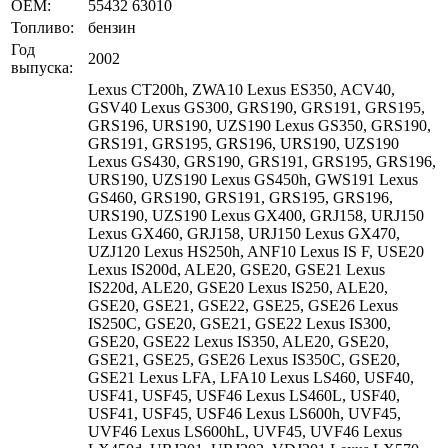
OEM:
55432 63010
Топливо:
бензин
Год
2002
выпуска:
Lexus CT200h, ZWA10 Lexus ES350, ACV40,
GSV40 Lexus GS300, GRS190, GRS191, GRS195,
GRS196, URS190, UZS190 Lexus GS350, GRS190,
GRS191, GRS195, GRS196, URS190, UZS190
Lexus GS430, GRS190, GRS191, GRS195, GRS196,
URS190, UZS190 Lexus GS450h, GWS191 Lexus
GS460, GRS190, GRS191, GRS195, GRS196,
URS190, UZS190 Lexus GX400, GRJ158, URJ150
Lexus GX460, GRJ158, URJ150 Lexus GX470,
UZJ120 Lexus HS250h, ANF10 Lexus IS F, USE20
Lexus IS200d, ALE20, GSE20, GSE21 Lexus
IS220d, ALE20, GSE20 Lexus IS250, ALE20,
GSE20, GSE21, GSE22, GSE25, GSE26 Lexus
IS250C, GSE20, GSE21, GSE22 Lexus IS300,
GSE20, GSE22 Lexus IS350, ALE20, GSE20,
GSE21, GSE25, GSE26 Lexus IS350C, GSE20,
GSE21 Lexus LFA, LFA10 Lexus LS460, USF40,
USF41, USF45, USF46 Lexus LS460L, USF40,
USF41, USF45, USF46 Lexus LS600h, UVF45,
UVF46 Lexus LS600hL, UVF45, UVF46 Lexus