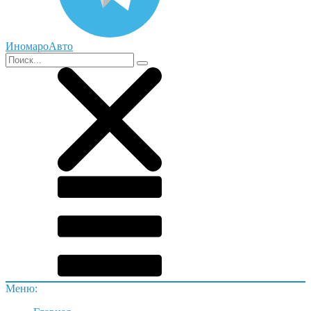
ИномароАвто
Меню: