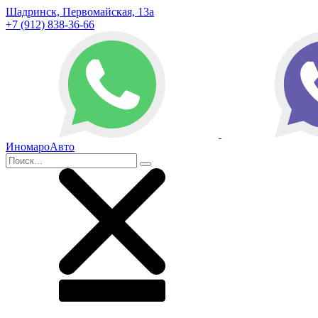
Шадринск, Первомайская, 13а
+7 (912) 838-36-66
ИномароАвто