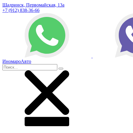
Шадринск, Первомайская, 13а
+7 (912) 838-36-66
ИномароАвто