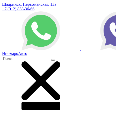
Шадринск, Первомайская, 13а
+7 (912) 838-36-66
ИномароАвто