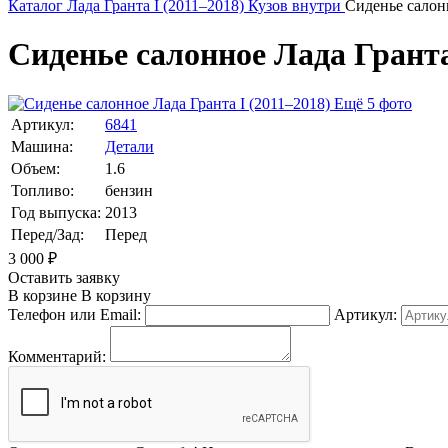
Каталог
Лада
Гранта I (2011–2018)
Кузов внутри
Сиденье салон
Сиденье салонное Лада Гранта 
Ещё 5 фото
Артикул:
6841
Машина:
Детали
Объем:
1.6
Топливо:
бензин
Год выпуска:
2013
Перед/Зад:
Перед
3 000
₽
Оставить заявку
В корзине
В корзину
Телефон или Email:
Артикул:
Комментарий: