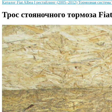
Каталог
Fiat
Albea I рестайлинг (2005–2012)
Тормозная система
Трос стояночного тормоза Fiat