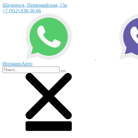
Шадринск, Первомайская, 13а
+7 (912) 838-36-66
ИномароАвто