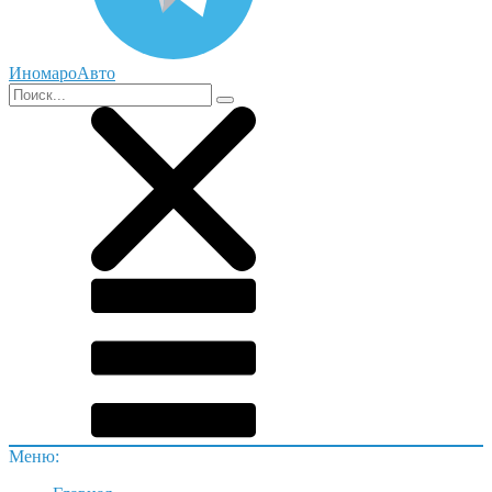
ИномароАвто
Меню: