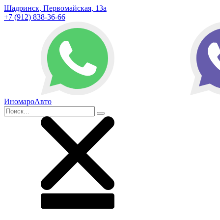
Шадринск, Первомайская, 13а
+7 (912) 838-36-66
ИномароАвто