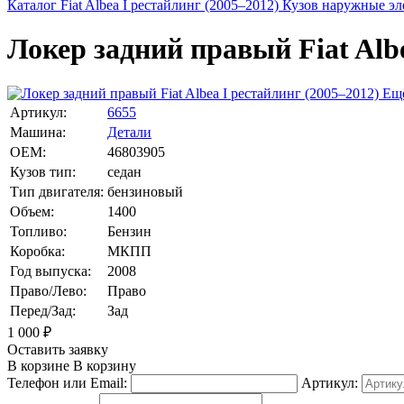
Каталог
Fiat
Albea I рестайлинг (2005–2012)
Кузов наружные э
Локер задний правый Fiat Albe
Ещё
Артикул:
6655
Машина:
Детали
OEM:
46803905
Кузов тип:
седан
Тип двигателя:
бензиновый
Объем:
1400
Топливо:
Бензин
Коробка:
МКПП
Год выпуска:
2008
Право/Лево:
Право
Перед/Зад:
Зад
1 000
₽
Оставить заявку
В корзине
В корзину
Телефон или Email:
Артикул: