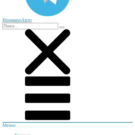
ИномароАвто
Меню: