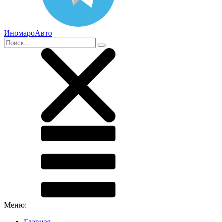
ИномароАвто
Меню:
Главная