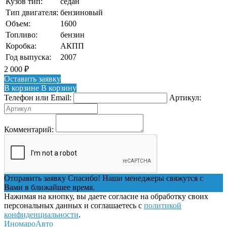
Кузов тип:
седан
Тип двигателя:
бензиновый
Объем:
1600
Топливо:
бензин
Коробка:
АКПП
Год выпуска:
2007
2 000
₽
Оставить заявку
В корзине
В корзину
Телефон или Email:
Артикул:
Комментарий:
Отправить заявку
Спасибо! Наши менеджеры свяжутся с
Вами в ближайшее время.
Нажимая на кнопку, вы даете согласие на обработку своих
персональных данных и соглашаетесь с
политикой
конфиденциальности
.
ИномароАвто