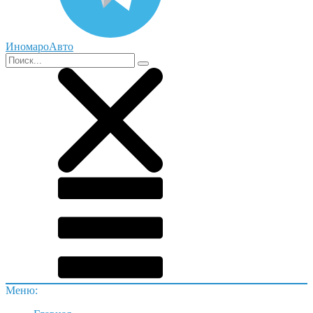
ИномароАвто
Меню: