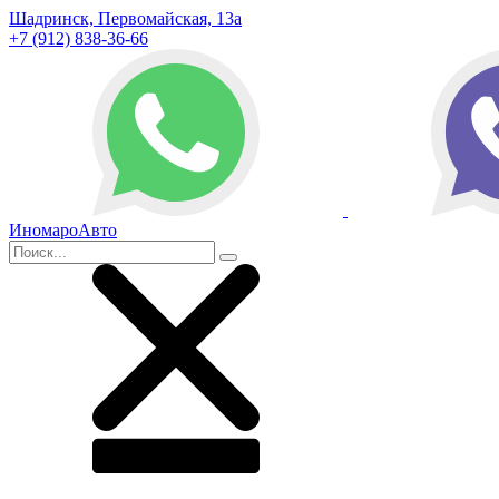
Шадринск, Первомайская, 13а
+7 (912) 838-36-66
ИномароАвто