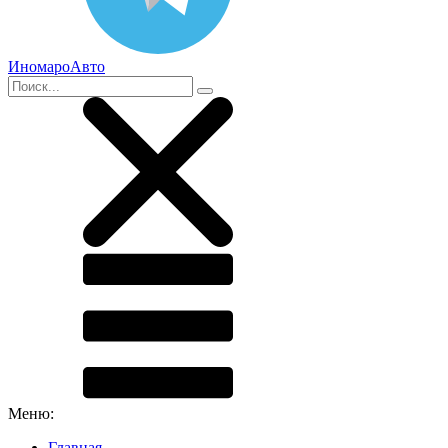
ИномароАвто
Меню:
Главная