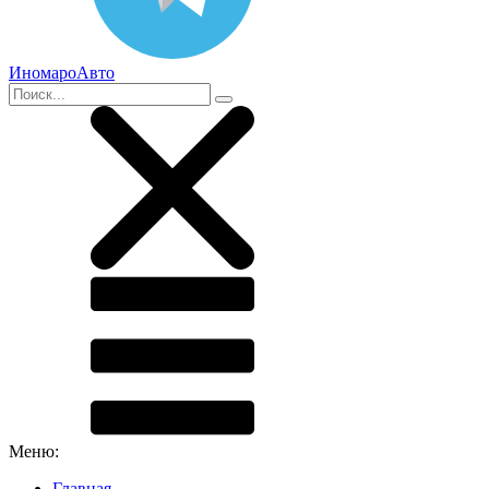
ИномароАвто
Меню:
Главная