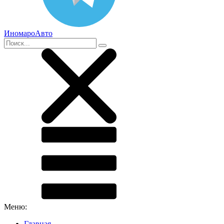
ИномароАвто
Меню:
Главная