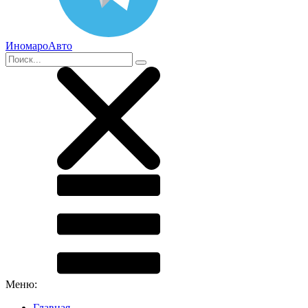
ИномароАвто
Меню:
Главная