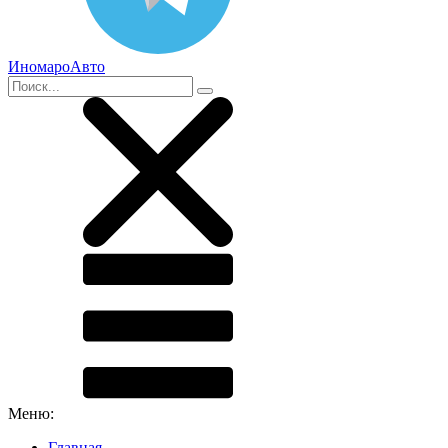
ИномароАвто
Меню:
Главная