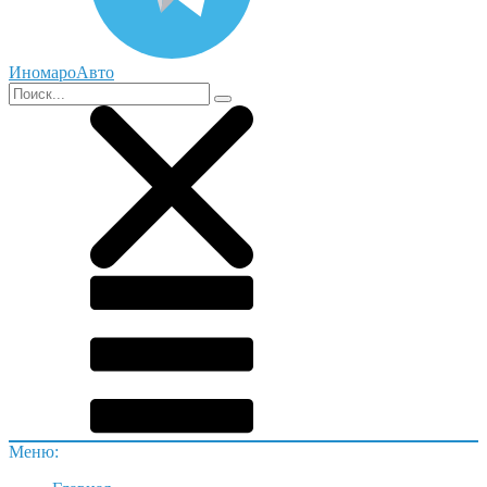
ИномароАвто
Меню: