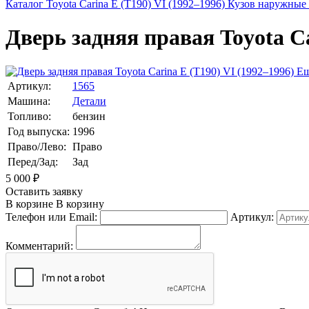
Каталог
Toyota
Carina E (T190) VI (1992–1996)
Кузов наружные
Дверь задняя правая Toyota Ca
Ещ
Артикул:
1565
Машина:
Детали
Топливо:
бензин
Год выпуска:
1996
Право/Лево:
Право
Перед/Зад:
Зад
5 000
₽
Оставить заявку
В корзине
В корзину
Телефон или Email:
Артикул:
Комментарий: