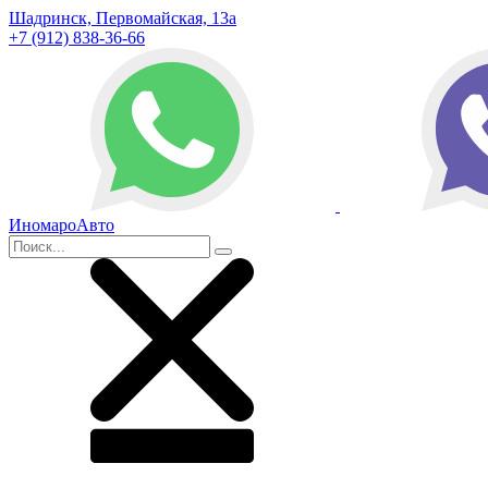
Шадринск, Первомайская, 13а
+7 (912) 838-36-66
ИномароАвто