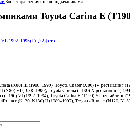
ие
Блок управления стеклоподъемниками
никами Toyota Carina E (T190)
Ещё 2 фото
Cresta (X80) III (1988–1990), Toyota Chaser (X80) IV рестайлинг (1
II (X80) VI (1988–1990), Toyota Corona (T190) X рестайлинг (1994
na (T190) VI (1992–1994), Toyota Carina E (T190) VI рестайлинг (
 4Runner (N120, N130) II (1989–1992), Toyota 4Runner (N120, N130