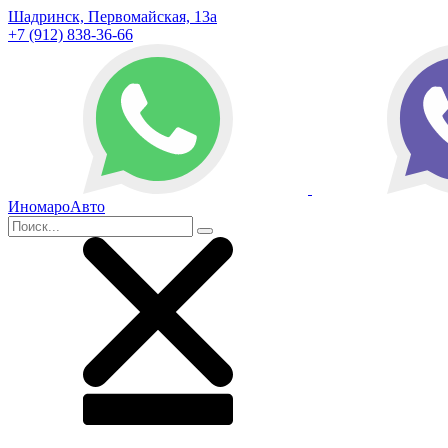
Шадринск, Первомайская, 13а
+7 (912) 838-36-66
ИномароАвто