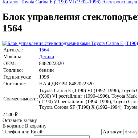
Каталог
Toyota
Carina E (T190) VI (1992–1996)
Электрооснащен
Блок управления стеклоподъем
1564
Артикул:
1564
Машина:
Детали
OEM:
8482022320
Топливо:
бензин
Год выпуска:
1996
Описание:
НА 4 ДВЕРИ 8482022320
Toyota Carina E (T190) VI (1992–1996), Toyota 
(X80) VI рестайлинг (1990–1996), Toyota Mark 
Совместимости:
(T190) VI рестайлинг (1994–1996), Toyota Cari
Toyota Corona SF (T190) X (1992–1994), Toyota
2 500
₽
Оставить заявку
В корзине
В корзину
Телефон или Email:
Артикул: