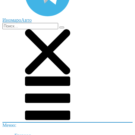
ИномароАвто
Меню: