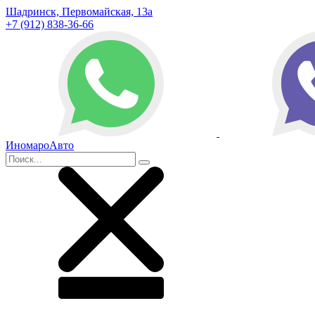
Шадринск, Первомайская, 13а
+7 (912) 838-36-66
ИномароАвто