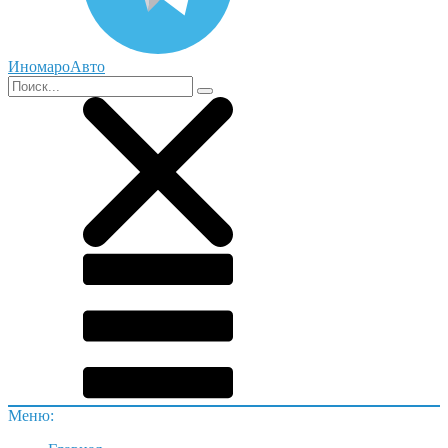
ИномароАвто
Меню: