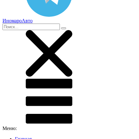
ИномароАвто
Меню:
Главная