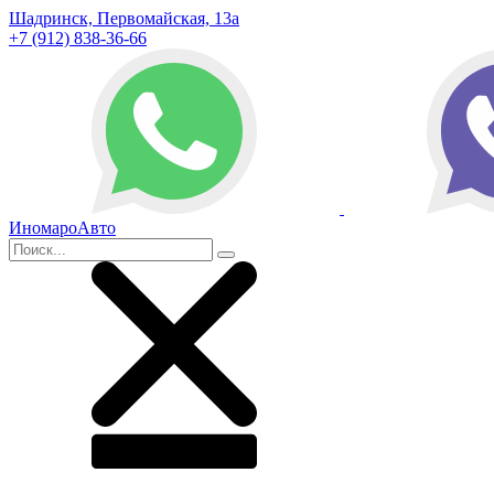
Шадринск, Первомайская, 13а
+7 (912) 838-36-66
ИномароАвто