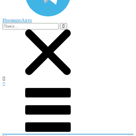
ИномароАвто